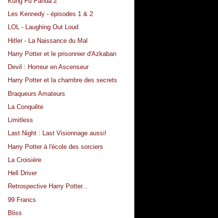
Kung Fu Panda 2
Les Kennedy - épisodes 1 & 2
LOL - Laughing Out Loud
Hitler - La Naissance du Mal
Harry Potter et le prisonnier d'Azkaban
Devil : Horreur en Ascenseur
Harry Potter et la chambre des secrets
Braqueurs Amateurs
La Conquête
Limitless
Last Night : Last Visionnage aussi!
Harry Potter à l'école des sorciers
La Croisière
Hell Driver
Retrospective Harry Potter...
99 Francs
Bliss