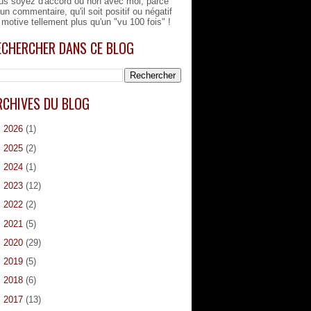
us soyez d'accord ou non avec moi, parce
'un commentaire, qu'il soit positif ou négatif
 motive tellement plus qu'un "vu 100 fois" !
ECHERCHER DANS CE BLOG
RCHIVES DU BLOG
►
2026
(1)
►
2025
(2)
►
2024
(1)
►
2023
(12)
►
2022
(2)
►
2021
(5)
►
2020
(29)
►
2019
(5)
►
2018
(6)
►
2017
(13)