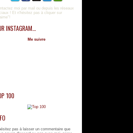
ntactez moi par mail ou depuis les réseaux
ciaux ! Et n'hésitez pas à cliquer sur
'aime"!
UR INSTAGRAM...
Me suivre
OP 100
NFO
hésitez pas à laisser un commentaire que