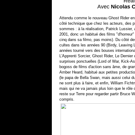
Réal
Avec
Nicolas C
Attendu comme le nouveau Ghost Rider en enco
côté technique que chez les acteurs, des pl
sommes : à la réalisation, Patrick Lussier,
2001, donc un habitué des films "d'horreur" (
cinq dans sa filmo, pas moins). Du côté de
cultes dans les années 90 (Birdy, Leaving L
années tourné vers des bouses internation
L'Apprenti Sorcier, Ghost Rider, Le Dernier
surprises ponctuelles (Lord of War, Kick-Ass
bogoss de films d'action sans âme, de gran
Amber Heard, habitué aux petites productio
(le papa de Bella Swan, mais aussi celui du
ne sont plus à faire, et enfin, William Fic
mais qui ne va jamais plus loin que le rôle
reste sur Terre pour regarder partir Bruce W
compris.