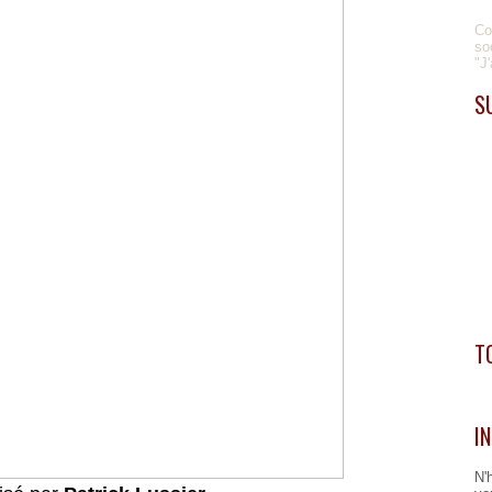
Co
so
"J
S
T
I
N'