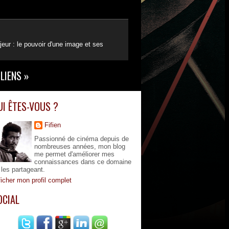
eur : le pouvoir d'une image et ses
LIENS
»
UI ÊTES-VOUS ?
Fifien
Passionné de cinéma depuis de
nombreuses années, mon blog
me permet d'améliorer mes
connaissances dans ce domaine
 les partageant.
ficher mon profil complet
OCIAL