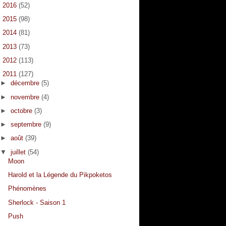
►
2016
(52)
►
2015
(98)
►
2014
(81)
►
2013
(73)
►
2012
(113)
▼
2011
(127)
►
décembre
(5)
►
novembre
(4)
►
octobre
(3)
►
septembre
(9)
►
août
(39)
▼
juillet
(54)
Moon
Harold et la Légende du Pikpoketos
Phénomènes
Sherlock - Saison 1
Push