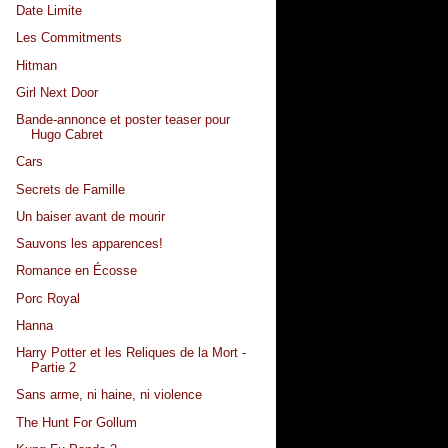
Date Limite
Les Commitments
Hitman
Girl Next Door
Bande-annonce et poster teaser pour
Hugo Cabret
Cars
Secrets de Famille
Un baiser avant de mourir
Sauvons les apparences!
Romance en Écosse
Porc Royal
Hanna
Harry Potter et les Reliques de la Mort -
Partie 2
Sans arme, ni haine, ni violence
The Hunt For Gollum