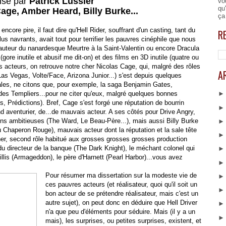
isé par
Patrick Lussier
vo
qu
age, Amber Heard, Billy Burke...
ça
re pire, il faut dire qu'Hell Rider, souffrant d'un casting, tant du
R
us navrants, avait tout pour terrifier les pauvres cinéphile que nous
 auteur du nanardesque Meurtre à la Saint-Valentin ou encore Dracula
gore inutile et abusif me dit-on) et des films en 3D inutile (quatre ou
s acteurs, on retrouve notre cher Nicolas Cage, qui, malgré des rôles
A
as Vegas, Volte/Face, Arizona Junior...) s'est depuis quelques
ales, ne citons que, pour exemple, la saga Benjamin Gates,
 des Templiers...pour ne citer qu'eux, malgré quelques bonnes
, Prédictions). Bref, Cage s'est forgé une réputation de bourrin
d aventurier, de...de mauvais acteur. A ses côtés pour Drive Angry,
ns ambitieuses (The Ward, Le Beau-Père...), mais aussi Billy Burke
 Chaperon Rouge), mauvais acteur dont la réputation et la sale tête
htner, second rôle habitué aux grosses grosses grosses production
 du directeur de la banque (The Dark Knight), le méchant colonel qui
illis (Armageddon), le père d'Harnett (Pearl Harbor)...vous avez
Pour résumer ma dissertation sur la modeste vie de
ces pauvres acteurs (et réalisateur, quoi qu'il soit un
bon acteur de se prétendre réalisateur, mais c'est un
autre sujet), on peut donc en déduire que Hell Driver
n'a que peu d'éléments pour séduire. Mais (il y a un
mais), les surprises, ou petites surprises, existent, et