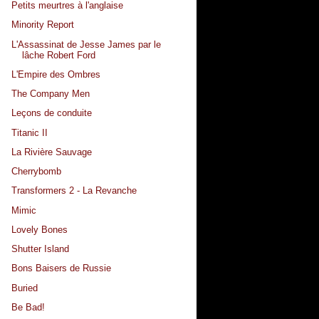
Petits meurtres à l'anglaise
Minority Report
L'Assassinat de Jesse James par le
lâche Robert Ford
L'Empire des Ombres
The Company Men
Leçons de conduite
Titanic II
La Rivière Sauvage
Cherrybomb
Transformers 2 - La Revanche
Mimic
Lovely Bones
Shutter Island
Bons Baisers de Russie
Buried
Be Bad!