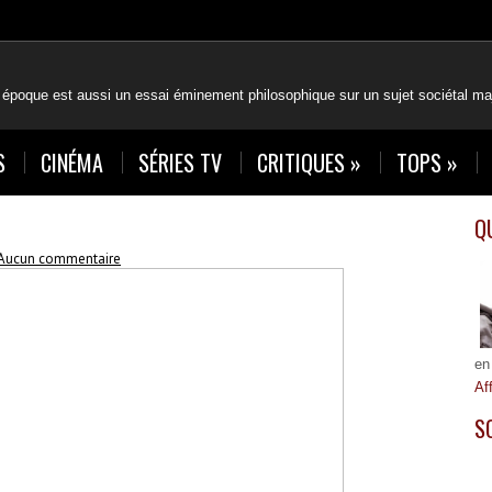
 époque est aussi un essai éminement philosophique sur un sujet sociétal maj
S
CINÉMA
SÉRIES TV
CRITIQUES
»
TOPS
»
Q
Aucun commentaire
en
Af
S