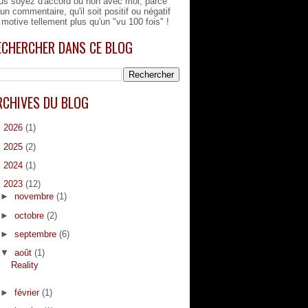
us soyez d'accord ou non avec moi, parce
'un commentaire, qu'il soit positif ou négatif
 motive tellement plus qu'un "vu 100 fois" !
ECHERCHER DANS CE BLOG
RCHIVES DU BLOG
►
2026
(1)
►
2025
(2)
►
2024
(1)
▼
2023
(12)
►
novembre
(1)
►
octobre
(2)
►
septembre
(6)
▼
août
(1)
Reality
►
février
(1)