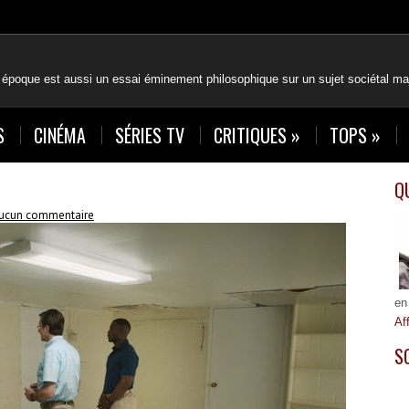
 époque est aussi un essai éminement philosophique sur un sujet sociétal maj
S
CINÉMA
SÉRIES TV
CRITIQUES
»
TOPS
»
Q
ucun commentaire
en
Af
S