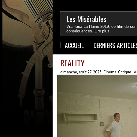
Les Misérables
Vrai-faux La Haine 2019, ce film de son
conséquences.
Lire plus
1
2
3
4
ACCUEIL
DERNIERS ARTICLE
REALITY
dimanche, août 27, 2023
Cinéma
,
Critique
A