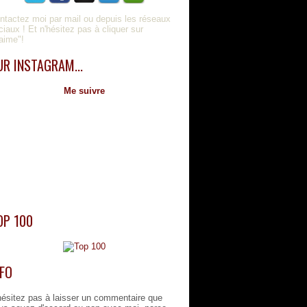
ntactez moi par mail ou depuis les réseaux
ciaux ! Et n'hésitez pas à cliquer sur
'aime"!
UR INSTAGRAM...
Me suivre
OP 100
NFO
hésitez pas à laisser un commentaire que