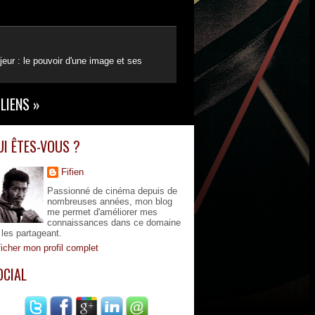
eur : le pouvoir d'une image et ses
LIENS
»
UI ÊTES-VOUS ?
Fifien
Passionné de cinéma depuis de
nombreuses années, mon blog
me permet d'améliorer mes
connaissances dans ce domaine
 les partageant.
ficher mon profil complet
OCIAL