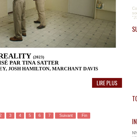
Co
so
"J
S
REALITY
(2023)
SÉ PAR TINA SATTER
Y, JOSH HAMILTON, MARCHANT DAVIS
LIRE PLUS
T
2
3
4
5
6
7
Suivant
Fin
I
N'