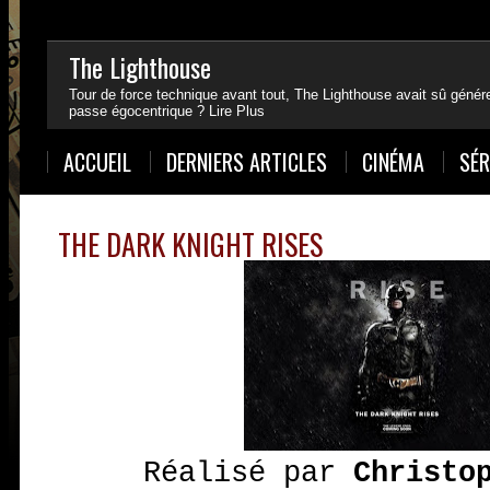
Mon Top 30 des films de 2019
The Lighthouse
Fin d'une année, fin d'une décennie. Retour en images, en textes
Tour de force technique avant tout, The Lighthouse avait sû générer
passant par Gray et Llinas.
passe égocentrique ?
Lire Plus
Lire plus
1
2
3
4
ACCUEIL
DERNIERS ARTICLES
CINÉMA
SÉR
THE DARK KNIGHT RISES
Réalisé par
Christo