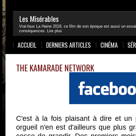
Les Misérables
Vrai-faux La Haine 2019, ce film de son époque est aussi un essai
conséquences.
Lire plus
1
2
3
4
ACCUEIL
DERNIERS ARTICLES
CINÉMA
SÉR
THE KAMARADE NETWORK
C'est à la fois plaisant à dire et u
orgueil n'en est d'ailleurs que plus 