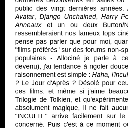
dernières découvertes en salles ou
public des vingt dernières années. 
Avatar
,
Django Unchained
,
Harry Po
Anneaux
et un ou deux Burton/N
ressembleraient nos fameux tops ciné
pense pas parler que pour moi, quan
"films préférés" sur des forums non-sp
populaires - Allociné je parle à 
devenu), j'ai tendance à rigoler dou
raisonnement est simple :
Haha, l'incu
?
Le Jour d'Après
?
Désolé pour ceux
ces films, et même si j'aime beauco
Trilogie de Tolkien, et qu'expériment
absolument magique, il ne fait aucun
"INCULTE" arrive facilement sur le
concerné. Puis c'est à ce moment 