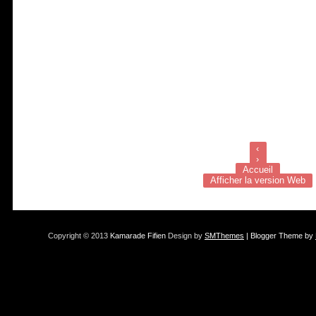
‹
›
Accueil
Afficher la version Web
Copyright © 2013
Kamarade Fifien
Design by
SMThemes
| Blogger Theme by