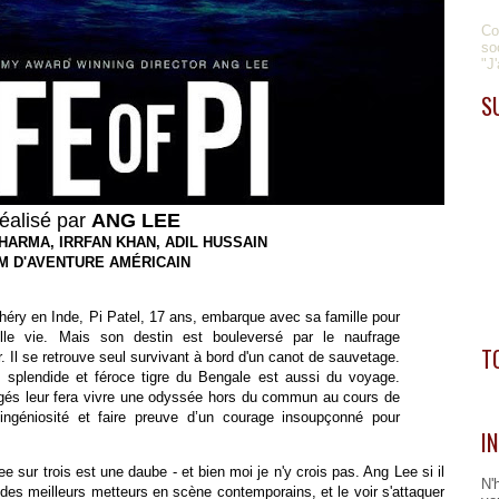
Co
so
"J
S
éalisé par
ANG LEE
HARMA, IRRFAN KHAN, ADIL HUSSAIN
LM D'AVENTURE AMÉRICAIN
éry en Inde, Pi Patel, 17 ans, embarque avec sa famille pour
lle vie. Mais son destin est bouleversé par le naufrage
T
. Il se retrouve seul survivant à bord d'un canot de sauvetage.
, splendide et féroce tigre du Bengale est aussi du voyage.
ragés leur fera vivre une odyssée hors du commun au cours de
ingéniosité et faire preuve d’un courage insoupçonné pour
I
e sur trois est une daube - et bien moi je n'y crois pas. Ang Lee si il
N'
 des meilleurs metteurs en scène contemporains, et le voir s'attaquer