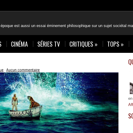
 époque est aussi un essai éminement philosophique sur un sujet sociétal maj
S
CINÉMA
SÉRIES TV
CRITIQUES
»
TOPS
»
Q
que
Aucun commentaire
en
Af
S