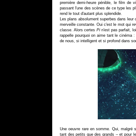
première demi-heure pénible, le film de 
passant l'une des scènes de ce type les p
rend le tout d'autant plus splendide.
Les plans absolument superbes dans leur co
merveille constante. Oui c'est le mot qui rev
classe. Alors certes
Pi
n'est pas parfait, l
rappelle pourquoi on aime tant le cinéma : le
de nous, si intelligent et si profond dans s
Une oeuvre rare en somme. Qui, malgré sa
tant des petits que des grands -- et pour l