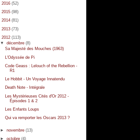
►
2016
(52)
►
2015
(98)
►
2014
(81)
►
2013
(73)
▼
2012
(113)
▼
décembre
(8)
Sa Majesté des Mouches (1963)
L'Odyssée de Pi
Code Geass : Lelouch of the Rebellion -
R1
Le Hobbit - Un Voyage Innatendu
Death Note - Intégrale
Les Mystérieuses Cités d'Or 2012 -
Épisodes 1 & 2
Les Enfants Loups
Qui va remporter les Oscars 2013 ?
►
novembre
(13)
►
octobre
(4)