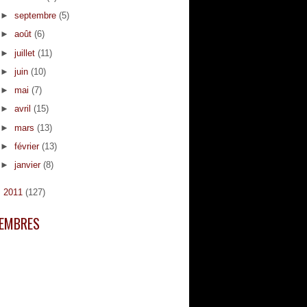
►
septembre
(5)
►
août
(6)
►
juillet
(11)
►
juin
(10)
►
mai
(7)
►
avril
(15)
►
mars
(13)
►
février
(13)
►
janvier
(8)
►
2011
(127)
EMBRES