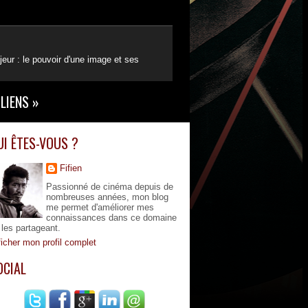
eur : le pouvoir d'une image et ses
LIENS
»
UI ÊTES-VOUS ?
Fifien
Passionné de cinéma depuis de
nombreuses années, mon blog
me permet d'améliorer mes
connaissances dans ce domaine
 les partageant.
ficher mon profil complet
OCIAL