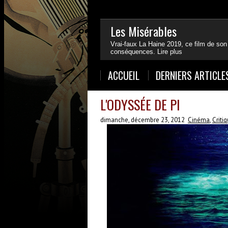
Les Misérables
Vrai-faux La Haine 2019, ce film de son
conséquences.
Lire plus
1
2
3
4
ACCUEIL
DERNIERS ARTICLE
L'ODYSSÉE DE PI
dimanche, décembre 23, 2012
Cinéma
,
Criti