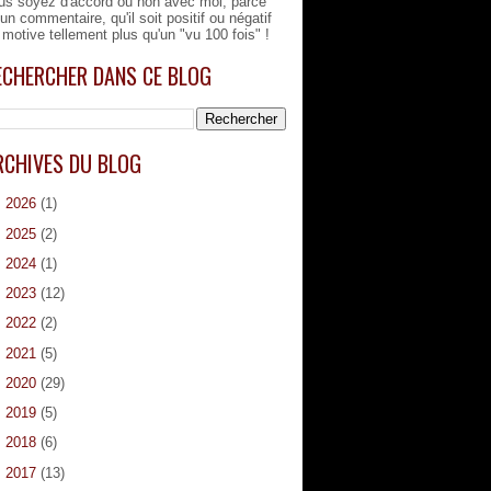
us soyez d'accord ou non avec moi, parce
'un commentaire, qu'il soit positif ou négatif
 motive tellement plus qu'un "vu 100 fois" !
ECHERCHER DANS CE BLOG
RCHIVES DU BLOG
►
2026
(1)
►
2025
(2)
►
2024
(1)
►
2023
(12)
►
2022
(2)
►
2021
(5)
►
2020
(29)
►
2019
(5)
►
2018
(6)
►
2017
(13)