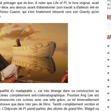
vo
ait présager que du bon. A noter que
Life of Pi
, le livre original, avait
qu
é deux ans dessus avant d'abandonner (son travail a d'ailleurs été en
ça
Alfonso Cuaron, qui s'est finalement retourné vers son
Gravity
qu'on
R
.
A
qualifié d'« inadaptable », car très étrange dans sa construction au
scènes complètement anti-cinématographique. Pourtant Ang Lee est
retranscrire ces scènes avec une telle grâce, un tel émerveillement
 retrouve que dans très peu de films. Tantôt complètement sombre et
 -
L'Odyssée de Pi
prend parfois des allures de grand film. Malgré sa