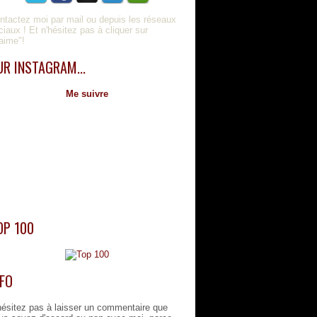
ntactez moi par mail ou depuis les réseaux
ciaux ! Et n'hésitez pas à cliquer sur
'aime"!
UR INSTAGRAM...
Me suivre
OP 100
NFO
hésitez pas à laisser un commentaire que