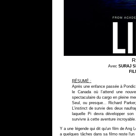
R
Avec
SURAJ S
FI
RÉSUMÉ :
Après une enfance passée à Pondich
le Canada où l’attend une nouve
spectaculaire du cargo en pleine mer
Seul, ou presque... Richard Parker
L’instinct de survie des deux nauf
laquelle Pi devra développer son 
survivre à cette aventure incroyable.
Y a une légende qui dit qu'un film de Ang Le
a quelques tâches dans sa filmo reste l'un