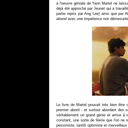
à l'oeuvre géniale de Yann Martel ne laiss
déjà été approché par Jeunet qui a travaill
partie repris par Ang Lee) ainsi que par 
attend avec une impatience non démesurée
Le livre de Martel pouvait très bien être 
premier abord - et surtout abordant des 
véritablement un grand génie et arrive à 
constant, une sorte de féerie que l'on ne
pessimiste, tantôt optimiste et merveilleux