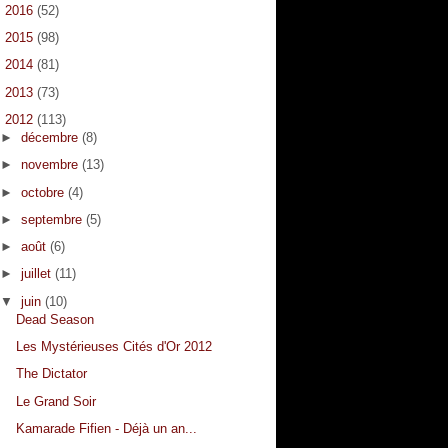
►
2016
(52)
►
2015
(98)
►
2014
(81)
►
2013
(73)
▼
2012
(113)
►
décembre
(8)
►
novembre
(13)
►
octobre
(4)
►
septembre
(5)
►
août
(6)
►
juillet
(11)
▼
juin
(10)
Dead Season
Les Mystérieuses Cités d'Or 2012
The Dictator
Le Grand Soir
Kamarade Fifien - Déjà un an...