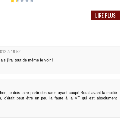
LIRE PLUS
2012 à 19:52
is j'irai tout de même le voir !
en, je dois faire partir des rares ayant coupé Borat avant la moitié
on, c'était peut être un peu la faute à la VF qui est absolument