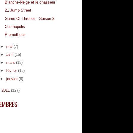
Blanche-Neige et le chasseur
21 Jump Street
Game Of Thrones - Saison 2
Cosmopolis
Prometheus
►
mai
(7)
►
avril
(15)
►
mars
(13)
►
février
(13)
►
janvier
(8)
►
2011
(127)
EMBRES