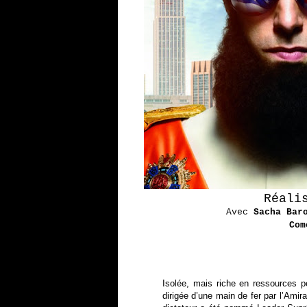
Réali
Avec
Sacha Bar
Com
Isolée, mais riche en ressources p
dirigée d’une main de fer par l’Amir