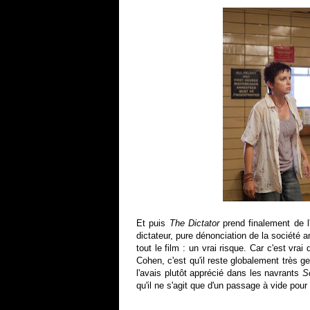
Et puis
The Dictator
prend finalement de l'
dictateur, pure dénonciation de la société 
tout le film : un vrai risque. Car c'est vrai
Cohen, c'est qu'il reste globalement très ge
l'avais plutôt apprécié dans les navrants
S
qu'il ne s'agit que d'un passage à vide pou