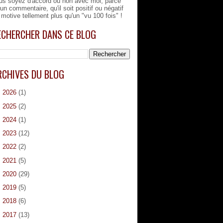
us soyez d'accord ou non avec moi, parce
'un commentaire, qu'il soit positif ou négatif
 motive tellement plus qu'un "vu 100 fois" !
ECHERCHER DANS CE BLOG
RCHIVES DU BLOG
►
2026
(1)
►
2025
(2)
►
2024
(1)
►
2023
(12)
►
2022
(2)
►
2021
(5)
►
2020
(29)
►
2019
(5)
►
2018
(6)
►
2017
(13)