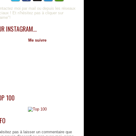
ntactez moi par mail ou depuis les réseaux
ciaux ! Et n'hésitez pas à cliquer sur
'aime"!
UR INSTAGRAM...
Me suivre
OP 100
NFO
hésitez pas à laisser un commentaire que