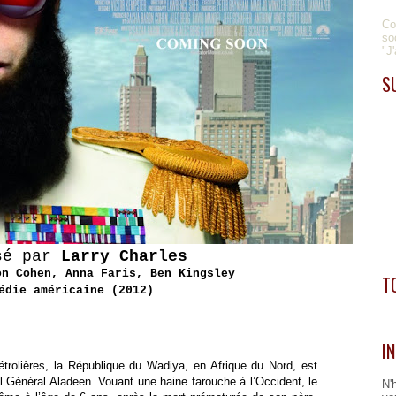
Co
so
"J
S
sé par
Larry Charles
on Cohen, Anna Faris, Ben Kingsley
T
édie américaine (2012)
I
étrolières, la République du Wadiya, en Afrique du Nord, est
al Général Aladeen. Vouant une haine farouche à l’Occident, le
N'