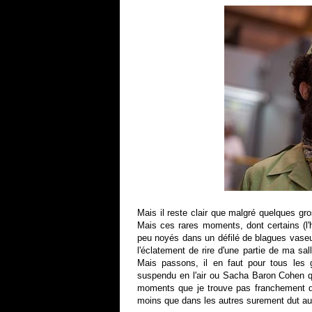
Mais il reste clair que malgré quelques gr
Mais ces rares moments, dont certains (l'h
peu noyés dans un défilé de blagues vaseus
l'éclatement de rire d'une partie de ma sal
Mais passons, il en faut pour tous les 
suspendu en l'air ou Sacha Baron Cohen q
moments que je trouve pas franchement dr
moins que dans les autres surement dut au