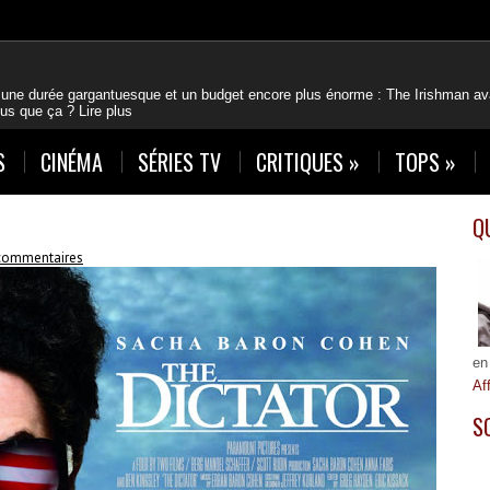
 une durée gargantuesque et un budget encore plus énorme : The Irishman avai
plus que ça ?
Lire plus
S
CINÉMA
SÉRIES TV
CRITIQUES
»
TOPS
»
Q
commentaires
en
Af
S