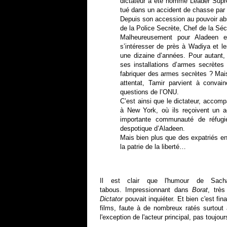
dictateur a été nommé Leader Suprê
tué dans un accident de chasse par 
Depuis son accession au pouvoir abs
de la Police Secrète, Chef de la S
Malheureusement pour Aladeen e
s’intéresser de près à Wadiya et l
une dizaine d’années. Pour autant, 
ses installations d’armes secrètes
fabriquer des armes secrètes ? Mai
attentat, Tamir parvient à conva
questions de l’ONU.
C’est ainsi que le dictateur, accom
à New York, où ils reçoivent un ac
importante communauté de réfugi
despotique d’Aladeen.
Mais bien plus que des expatriés en
la patrie de la liberté…
Il est clair que l'humour de Sach
tabous. Impressionnant dans
Borat
, trè
Dictator
pouvait inquiéter. Et bien c'est fin
films, faute à de nombreux ratés surtout
l'exception de l'acteur principal, pas toujour