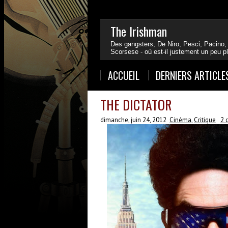
The Irishman
Des gangsters, De Niro, Pesci, Pacino,
Scorsese - où est-il justement un peu 
1
2
3
4
ACCUEIL
DERNIERS ARTICLE
THE DICTATOR
dimanche, juin 24, 2012
Cinéma
,
Critique
2 