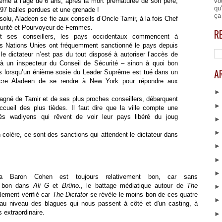
vo
me à l’âge de 6 ans, après la mort prématurée de son père,
qu
97 balles perdues et une grenade !
ça
olu, Aladeen se fie aux conseils d’Oncle Tamir, à la fois Chef
écurité et Pourvoyeur de Femmes.
R
t ses conseillers, les pays occidentaux commencent à
es Nations Unies ont fréquemment sanctionné le pays depuis
le dictateur n’est pas du tout disposé à autoriser l’accès de
 à un inspecteur du Conseil de Sécurité – sinon à quoi bon
A
s lorsqu’un énième sosie du Leader Suprême est tué dans un
incre Aladeen de se rendre à New York pour répondre aux
pagné de Tamir et de ses plus proches conseillers, débarquent
cueil des plus tièdes. Il faut dire que la ville compte une
és wadiyens qui rêvent de voir leur pays libéré du joug
 colère, ce sont des sanctions qui attendent le dictateur dans
a Baron Cohen est toujours relativement bon, car sans
s bon dans
Ali G
et
Brüno.
, le battage médiatique autour de
The
alement vérifié car
The Dictator
se révèle le moins bon de ces quatre
 au niveau des blagues qui nous passent à côté et d'un casting, à
s extraordinaire.