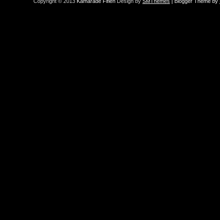
Copyright © 2013
Kamarade Fifien
Design by
SMThemes
| Blogger Theme by