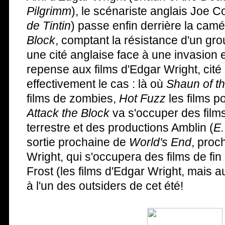
Pilgrimm
), le scénariste anglais Joe C
de Tintin
) passe enfin derrière la cam
Block
, comptant la résistance d'un gr
une cité anglaise face à une invasion e
repense aux films d'Edgar Wright, cité p
effectivement le cas : là où
Shaun of t
films de zombies,
Hot Fuzz
les films p
Attack the Block
va s'occuper des films
terrestre et des productions Amblin (
E.
sortie prochaine de
World's End
, proc
Wright, qui s'occupera des films de fi
Frost (les films d'Edgar Wright, mais 
à l'un des outsiders de cet été!