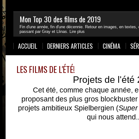
Mon Top 30 des films de 2019
Fin d'une année, fin d'une décennie. Retour en images, en textes
passant par Gray et Llinas.
Lire plus
1
2
3
4
ACCUEIL
DERNIERS ARTICLES
CINÉMA
SÉR
LES FILMS DE L'ÉTÉ!
Projets de l'été
Cet été, comme chaque année, es
proposant des plus gros blockbuster 
projets ambitieux Spielbergien (
Super
qui nous attend..