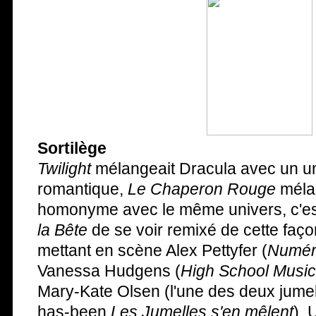
Sortilège
Twilight
mélangeait Dracula avec un un
romantique,
Le Chaperon Rouge
mélan
homonyme avec le même univers, c'es
la Bête
de se voir remixé de cette faç
mettant en scène Alex Pettyfer (
Numér
Vanessa Hudgens (
High School Music
Mary-Kate Olsen (l'une des deux jumell
has-been
Les Jumelles s'en mêlent
). 