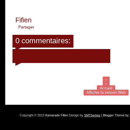
Fifien
Partager
0 commentaires:
Enregistrer un commentaire
‹
›
Accueil
Afficher la version Web
Copyright © 2013
Kamarade Fifien
Design by
SMThemes
| Blogger Theme by