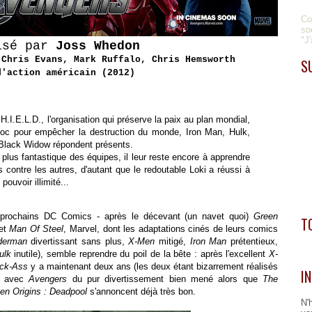
Co
so
"J
isé par
Joss Whedon
 Chris Evans, Mark Ruffalo, Chris Hemsworth
S
d'action américain (2012)
H.I.E.L.D., l'organisation qui préserve la paix au plan mondial,
oc pour empêcher la destruction du monde, Iron Man, Hulk,
Black Widow répondent présents.
plus fantastique des équipes, il leur reste encore à apprendre
s contre les autres, d'autant que le redoutable Loki a réussi à
uvoir illimité...
x prochains DC Comics - après le décevant (un navet quoi)
Green
T
et
Man Of Steel
, Marvel, dont les adaptations cinés de leurs comics
derman
divertissant sans plus,
X-Men
mitigé,
Iron Man
prétentieux,
ulk
inutile), semble reprendre du poil de la bête : après l'excellent
X-
ick-Ass
y a maintenant deux ans (les deux étant bizarrement réalisés
I
t avec
Avengers
du pur divertissement bien mené alors que
The
en Origins : Deadpool
s'annoncent déjà très bon.
N'