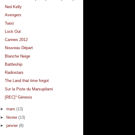
Ned Kelly
Avengers
Twixt
Lock Out
Cannes 2012
Nouveau Départ
Blanche Neige
Battleship
Radiostars
The Land that time forgot
Sur la Piste du Marsupilami
[REC]³ Génesis
►
mars
(13)
►
février
(13)
►
janvier
(8)