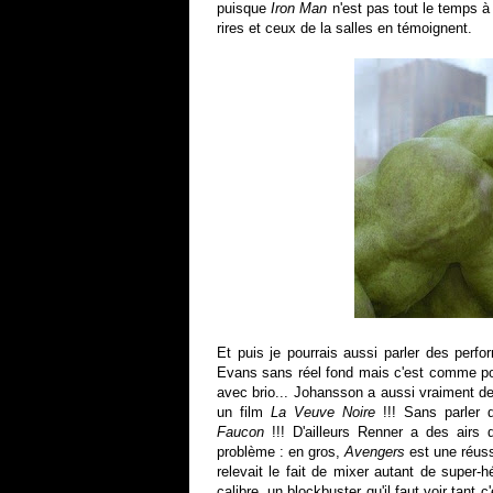
puisque
Iron Man
n'est pas tout le temps à
rires et ceux de la salles en témoignent.
Et puis je pourrais aussi parler des perf
Evans sans réel fond mais c'est comme p
avec brio... Johansson a aussi vraiment de l
un film
La Veuve Noire
!!! Sans parler 
Faucon
!!! D'ailleurs Renner a des airs d
problème : en gros,
Avengers
est une réussi
relevait le fait de mixer autant de super-
calibre, un blockbuster qu'il faut voir tant