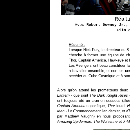
Réal
Avec
Robert Downey Jr.,
Film 
Résumé :
Lorsque Nick Fury, le directeur du S.
cherche à former une équipe de ch
Thor, Captain America, Hawkeye et 
Les Avengers ont beau constituer la 
à travailler ensemble, et non les un
accéder au Cube Cosmique et à son po
Alors qu'on attend les prometteurs deu
Lantern
- que sont
The Dark Knight Rises
ont toujours été un cran en dessous (
Spi
Captain America
soporifique,
Thor
lourd,
H
Men - Le Commencement
l'an dernier, et
K
par Matthew Vaughn) en nous proposan
Amazing Spiderman
,
The Wolverine
et
X-M