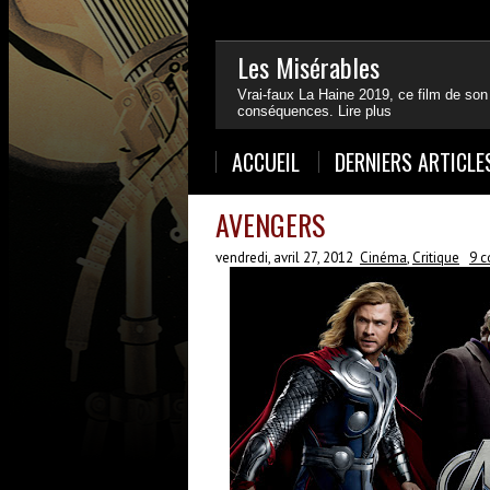
Les Misérables
Vrai-faux La Haine 2019, ce film de son
conséquences.
Lire plus
1
2
3
4
ACCUEIL
DERNIERS ARTICLE
AVENGERS
vendredi, avril 27, 2012
Cinéma
,
Critique
9 