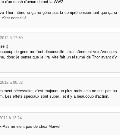
ite d'un crash d'avion durant la WW2.
 vu Thor même si ça ne gêne pas la compréhension tant que ça si
 c'est conseillé.
l 2012 à 17:30
se :)
eaucoup de gens me l'ont déconseillé. J'irai sûrement voir Avengers
e, donc je pense que je lirai vite fait un résumé de Thor avant d'y
l 2012 à 00:32
raiment nécessaire, c'est toujours un plus mais cela ne nuit pas au
ilm. Les effets spéciaux sont super , et il y a beaucoup d'action.
 2012 à 13:24
ck-Ass ne vient pas de chez Marvel !