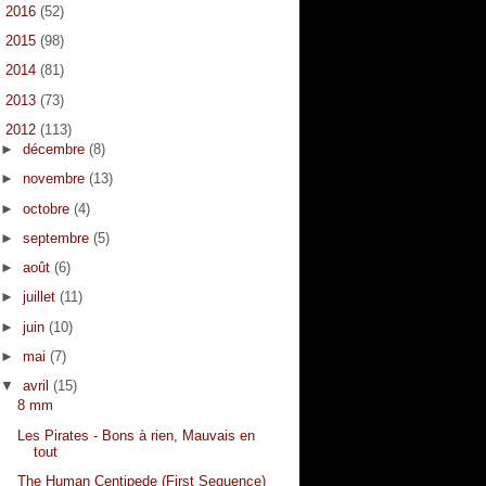
►
2016
(52)
►
2015
(98)
►
2014
(81)
►
2013
(73)
▼
2012
(113)
►
décembre
(8)
►
novembre
(13)
►
octobre
(4)
►
septembre
(5)
►
août
(6)
►
juillet
(11)
►
juin
(10)
►
mai
(7)
▼
avril
(15)
8 mm
Les Pirates - Bons à rien, Mauvais en
tout
The Human Centipede (First Sequence)