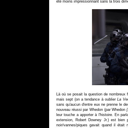
été moins impressionnant sans la trois dim
Là où se posait la question de nombreux fa
mais sept (on a tendance à oublier
La Ve
sans qu'aucun d'entre eux ne prenne le dess
nouveau réussi par Whedon (par Whedon 
leur touche a apporter à l'histoire. En par
extension, Robert Downey Jr.) est bien 
noir/vannes/piques gavait quand il était