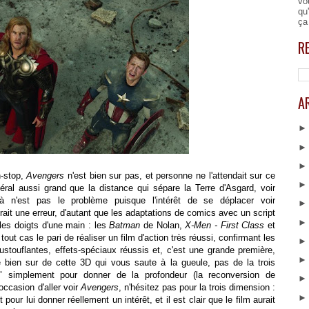
vo
qu
ça
R
A
n-stop,
Avengers
n'est bien sur pas, et personne ne l'attendait sur ce
sidéral aussi grand que la distance qui sépare la Terre d'Asgard, voir
à n'est pas le problème puisque l'intérêt de se déplacer voir
it une erreur, d'autant que les adaptations de comics avec un script
les doigts d'une main : les
Batman
de Nolan,
X-Men - First Class
et
tout cas le pari de réaliser un film d'action très réussi, confirmant les
touflantes, effets-spéciaux réussis et, c'est une grande première,
e bien sur de cette 3D qui vous saute à la gueule, pas de la trois
e" simplement pour donner de la profondeur (la reconversion de
occasion d'aller voir
Avengers
, n'hésitez pas pour la trois dimension :
t pour lui donner réellement un intérêt, et il est clair que le film aurait