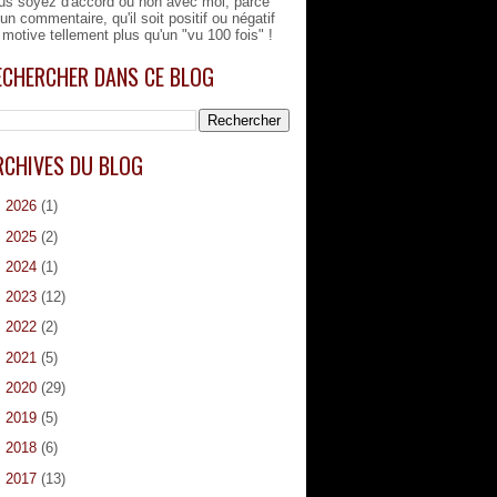
us soyez d'accord ou non avec moi, parce
'un commentaire, qu'il soit positif ou négatif
 motive tellement plus qu'un "vu 100 fois" !
ECHERCHER DANS CE BLOG
RCHIVES DU BLOG
►
2026
(1)
►
2025
(2)
►
2024
(1)
►
2023
(12)
►
2022
(2)
►
2021
(5)
►
2020
(29)
►
2019
(5)
►
2018
(6)
►
2017
(13)