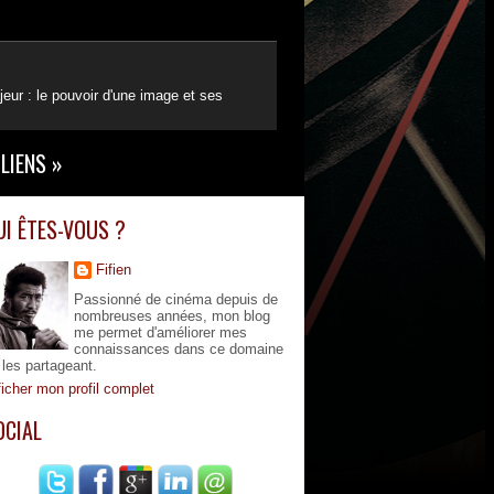
eur : le pouvoir d'une image et ses
LIENS
»
UI ÊTES-VOUS ?
Fifien
Passionné de cinéma depuis de
nombreuses années, mon blog
me permet d'améliorer mes
connaissances dans ce domaine
 les partageant.
ficher mon profil complet
OCIAL