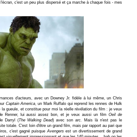
 l'écran, c'est un peu plus dispersé et ça marche à chaque fois - mes
ormances d'acteurs, avec un Downey Jr. fidèle à lui même, un Chris
our
Captain America
, un Mark Ruffalo qui reprend les rennes de Hulk
a gueule, et constitue pour moi la réelle révélation du film : je veux
de Renner, lui aussi assez bon, et je veux aussi un film
Oeil de
e Darryl (
The Walking Dead
) avec son arc. Mais là n'est pas le
te totale. C'est loin d'être un grand film, mais par rapport au pari que
héros, c'est gagné puisque
Avengers
est un divertissement de grand
 c'est visuellement impressionnant et que les 140 minutes... bah on les