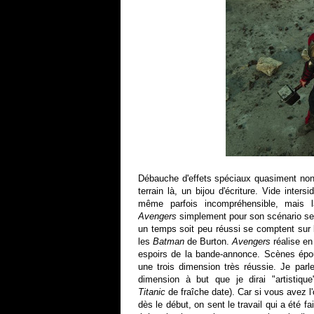
Débauche d'effets spéciaux quasiment no
terrain là, un bijou d'écriture. Vide inter
même parfois incompréhensible, mais l
Avengers
simplement pour son scénario sera
un temps soit peu réussi se comptent sur 
les
Batman
de Burton.
Avengers
réalise en 
espoirs de la bande-annonce. Scènes épous
une trois dimension très réussie. Je parl
dimension à but que je dirai "artistiqu
Titanic
de fraîche date). Car si vous avez l'
dès le début, on sent le travail qui a été fai