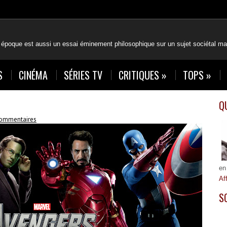
 époque est aussi un essai éminement philosophique sur un sujet sociétal maj
S
CINÉMA
SÉRIES TV
CRITIQUES
»
TOPS
»
Q
commentaires
en
Af
S