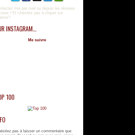
ntactez moi par mail ou depuis les réseaux
ciaux ! Et n'hésitez pas à cliquer sur
'aime"!
UR INSTAGRAM...
Me suivre
OP 100
NFO
hésitez pas à laisser un commentaire que