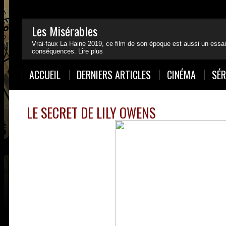
Les Misérables
Vrai-faux La Haine 2019, ce film de son époque est aussi un essai
conséquences.
Lire plus
1
2
3
4
ACCUEIL
DERNIERS ARTICLES
CINÉMA
SÉR
LE SECRET DE LILY OWENS